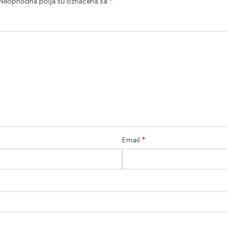
*
Neophodna polja su označena sa
*
Email