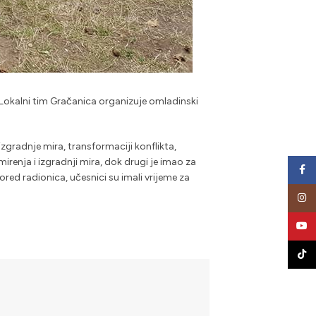
Lokalni tim Gračanica organizuje omladinski
radnje mira, transformaciji konflikta,
renja i izgradnji mira, dok drugi je imao za
Face
red radionica, učesnici su imali vrijeme za
Insta
YouT
TikTo