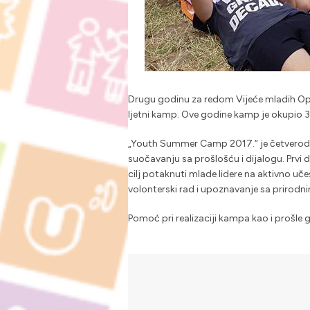
Drugu godinu za redom Vijeće mladih Opć
ljetni kamp. Ove godine kamp je okupio 35
„Youth Summer Camp 2017.“ je četverodne
suočavanju sa prošlošću i dijalogu. Prvi 
cilj potaknuti mlade lidere na aktivno uč
volonterski rad i upoznavanje sa prirodn
Pomoć pri realizaciji kampa kao i prošle 