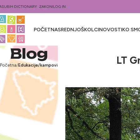
ASUBIH DICTIONARY
ZAKONI
LOG IN
POČETNA
SREDNJOŠKOLCI
NOVOSTI
KO SMO
Blog
LT G
Početna
Edukacije/kampovi