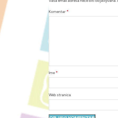
Vaša email adresa neće biti objavljivana.
*
Komentar
*
Ime
Web stranica