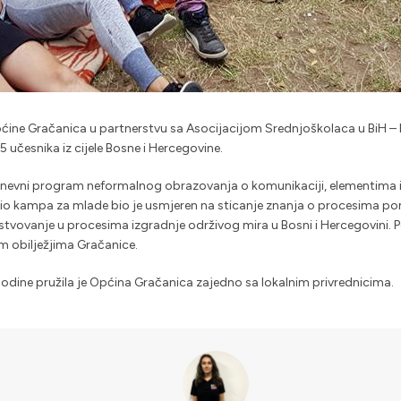
ine Gračanica u partnerstvu sa Asocijacijom Srednjoškolaca u BiH – 
 učesnika iz cijele Bosne i Hercegovine.
vni program neformalnog obrazovanja o komunikaciji, elementima izg
dio kampa za mlade bio je usmjeren na sticanje znanja o procesima pomi
estvovanje u procesima izgradnje održivog mira u Bosni i Hercegovini. Po
im obilježjima Gračanice.
godine pružila je Općina Gračanica zajedno sa lokalnim privrednicima.