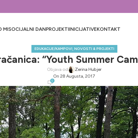
 MI
SOCIJALNI DAN
PROJEKTI
INICIJATIVE
KONTAKT
,
EDUKACIJE/KAMPOVI
NOVOSTI & PROJEKTI
račanica: “Youth Summer Cam
Objava od
Zerina Hubjer
On 28 Augusta, 2017
0