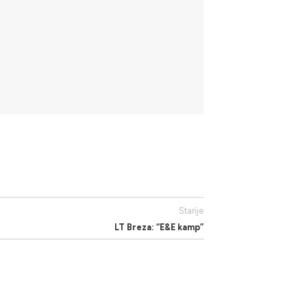
Starije
LT Breza: “E&E kamp”