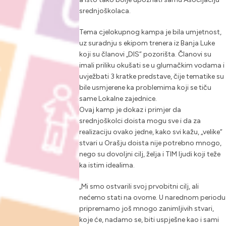
srednjoškolaca.
Tema cjelokupnog kampa je bila umjetnost,
uz suradnju s ekipom trenera iz Banja Luke
koji su članovi „DIS“ pozorišta. Članovi su
imali priliku okušati se u glumačkim vodama i
uvježbati 3 kratke predstave, čije tematike su
bile usmjerene ka problemima koji se tiču
same Lokalne zajednice.
Ovaj kamp je dokaz i primjer da
srednjoškolci doista mogu sve i da za
realizaciju ovako jedne, kako svi kažu, „velike“
stvari u Orašju doista nije potrebno mnogo,
nego su dovoljni cilj, želja i TIM ljudi koji teže
ka istim idealima.
„Mi smo ostvarili svoj prvobitni cilj, ali
nećemo stati na ovome. U narednom periodu
pripremamo još mnogo zanimljivih stvari,
koje će, nadamo se, biti uspješne kao i sami