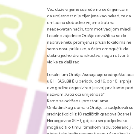
Već duže vrijeme susrećemo se činjenicom
da umjetnost nije cijenjena kao nekad, te da
omladina slobodno vrijeme trati na
neadekvatan način, tom motivacijom mladi
Lokalne zajednice Orašje odvažili su se da
naprave neku promjenu i pružili lokalcima ne
samo novu priliku koja će im omogućiti da
steknu jedno divno iskustvo, nego i otvoriti
vidike za dalji rad.
Lokalni tim Orašje Asocijacije srednjoškolaca
u BiH (ASuBiH) u periodu od 16. do 18. srpnja
ove godine organizirao je svoj prvi kamp pod
nazivom „Kroz oči umjetnosti“.
Kamp se održao u prostorijama
Omladinskog doma u Orašju, a sudjelovali su
srednjoškolci iz 10 različitih gradova Bosne i
Hercegovine (BiH), gdje su svi podjednako
mogli učiti o timu i timskom radu, toleranciji,
a isto tako bolje upoznati samu Asocijaciju