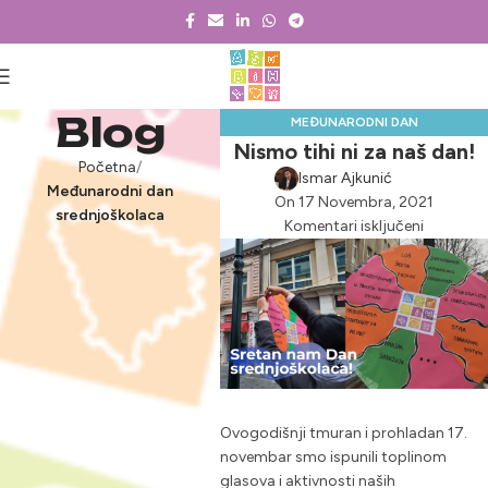
Blog
MEĐUNARODNI DAN
Nismo tihi ni za naš dan!
SREDNJOŠKOLACA
Početna
,
,
NOVOSTI & PROJEKTI
Ismar Ajkunić
Međunarodni dan
On 17 Novembra, 2021
YOU.TH PARTICIPATE
srednjoškolaca
Komentari isključeni
Ovogodišnji tmuran i prohladan 17.
novembar smo ispunili toplinom
glasova i aktivnosti naših