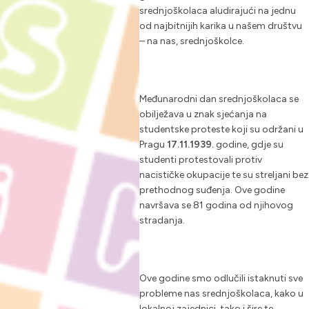
srednjoškolaca aludirajući na jednu
od najbitnijih karika u našem društvu
– na nas, srednjoškolce.
Međunarodni dan srednjoškolaca se
obilježava u znak sjećanja na
studentske proteste koji su održani u
Pragu
17.11.1939.
godine, gdje su
studenti protestovali protiv
nacističke okupacije te su streljani bez
prethodnog suđenja. Ove godine
navršava se 81 godina od njihovog
stradanja.
Ove godine smo odlučili istaknuti sve
probleme nas srednjoškolaca, kako u
lokalnoj zajednici, tako i šire te