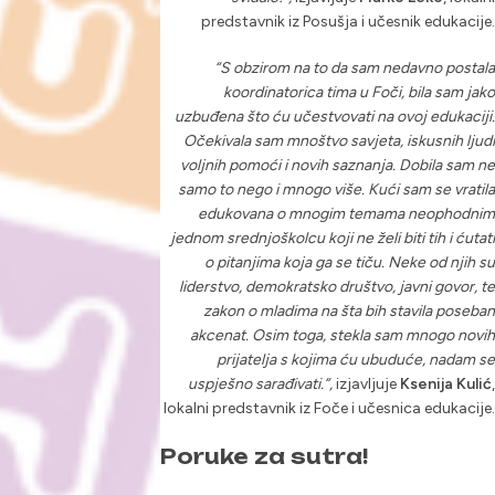
predstavnik iz Posušja i učesnik edukacije.
“S obzirom na to da sam nedavno postala
koordinatorica tima u Foči, bila sam jako
uzbuđena što ću učestvovati na ovoj edukaciji.
Očekivala sam mnoštvo savjeta, iskusnih ljudi
voljnih pomoći i novih saznanja. Dobila sam ne
samo to nego i mnogo više. Kući sam se vratila
edukovana o mnogim temama neophodnim
jednom srednjoškolcu koji ne želi biti tih i ćutati
o pitanjima koja ga se tiču. Neke od njih su
liderstvo, demokratsko društvo, javni govor, te
zakon o mladima na šta bih stavila poseban
akcenat. Osim toga, stekla sam mnogo novih
prijatelja s kojima ću ubuduće, nadam se
uspješno sarađivati.”,
izjavljuje
Ksenija Kulić
,
lokalni predstavnik iz Foče i učesnica edukacije.
Poruke za sutra!