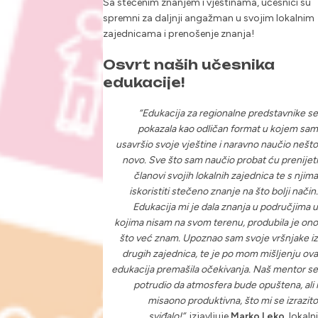
Sa stečenim znanjem i vještinama, učesnici su
spremni za daljnji angažman u svojim lokalnim
zajednicama i prenošenje znanja!
Osvrt naših učesnika
edukacije!
“Edukacija za regionalne predstavnike se
pokazala kao odličan format u kojem sam
usavršio svoje vještine i naravno naučio nešto
novo. Sve što sam naučio probat ću prenijeti
članovi svojih lokalnih zajednica te s njima
iskoristiti stečeno znanje na što bolji način.
Edukacija mi je dala znanja u područjima u
kojima nisam na svom terenu, produbila je ono
što već znam. Upoznao sam svoje vršnjake iz
drugih zajednica, te je po mom mišljenju ova
edukacija premašila očekivanja. Naš mentor se
potrudio da atmosfera bude opuštena, ali i
misaono produktivna, što mi se izrazito
sviđalo!”,
izjavljuje
Marko Leko
, lokalni