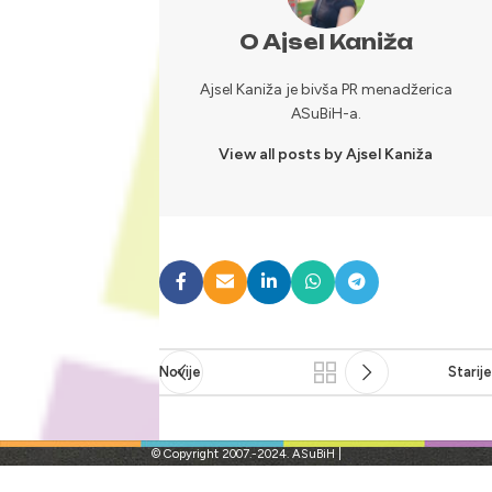
O Ajsel Kaniža
Ajsel Kaniža je bivša PR menadžerica
ASuBiH-a.
View all posts by Ajsel Kaniža
Novije
Starije
© Copyright 2007.-2024. ASuBiH |