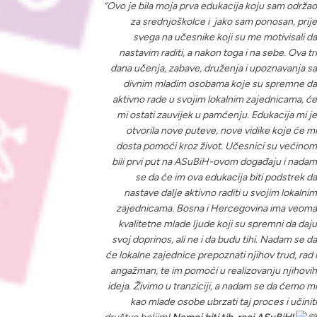
“Ovo je bila moja prva edukacija koju sam održao
za srednjoškolce i jako sam ponosan, prije
svega na učesnike koji su me motivisali da
nastavim raditi, a nakon toga i na sebe. Ova tri
dana učenja, zabave, druženja i upoznavanja sa
divnim mladim osobama koje su spremne da
aktivno rade u svojim lokalnim zajednicama, će
mi ostati zauvijek u pamćenju. Edukacija mi je
otvorila nove puteve, nove vidike koje će mi
dosta pomoći kroz život. Učesnici su većinom
bili prvi put na ASuBiH-ovom događaju i nadam
se da će im ova edukacija biti podstrek da
nastave dalje aktivno raditi u svojim lokalnim
zajednicama. Bosna i Hercegovina ima veoma
kvalitetne mlade ljude koji su spremni da daju
svoj doprinos, ali ne i da budu tihi. Nadam se da
će lokalne zajednice prepoznati njihov trud, rad i
angažman, te im pomoći u realizovanju njihovih
ideja. Živimo u tranziciji, a nadam se da ćemo mi
kao mlade osobe ubrzati taj proces i učiniti