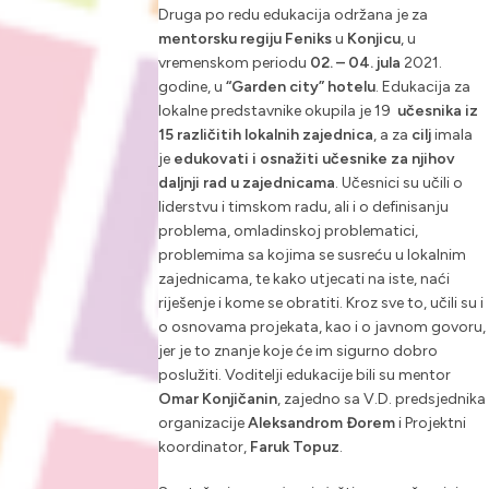
Druga po redu edukacija održana je za
mentorsku regiju Feniks
u
Konjicu
, u
vremenskom periodu
02. – 04. jula
2021.
godine, u
“Garden city” hotelu
. Edukacija za
lokalne predstavnike okupila je 19
učesnika iz
15 različitih lokalnih zajednica
, a za
cilj
imala
je
edukovati i osnažiti učesnike za njihov
daljnji rad u zajednicama
. Učesnici su učili o
liderstvu i timskom radu, ali i o definisanju
problema, omladinskoj problematici,
problemima sa kojima se susreću u lokalnim
zajednicama, te kako utjecati na iste, naći
riješenje i kome se obratiti. Kroz sve to, učili su i
o osnovama projekata, kao i o javnom govoru,
jer je to znanje koje će im sigurno dobro
poslužiti. Voditelji edukacije bili su mentor
Omar Konjičanin
, zajedno sa V.D. predsjednika
organizacije
Aleksandrom Đorem
i Projektni
koordinator,
Faruk Topuz
.