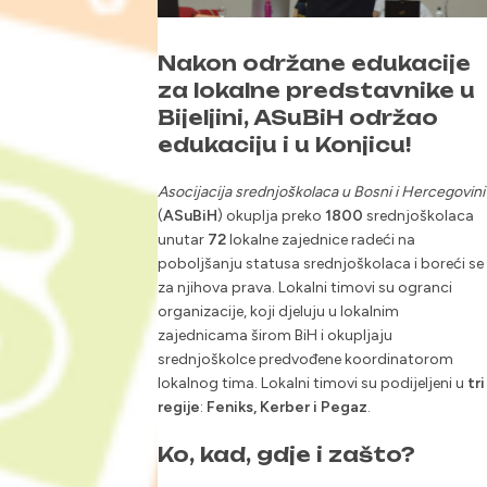
Nakon održane edukacije
za lokalne predstavnike u
Bijeljini, ASuBiH održao
edukaciju i u Konjicu!
Asocijacija srednjoškolaca u Bosni i Hercegovini
(
ASuBiH
) okuplja preko
1800
srednjoškolaca
unutar
72
lokalne zajednice radeći na
poboljšanju statusa srednjoškolaca i boreći se
za njihova prava. Lokalni timovi su ogranci
organizacije, koji djeluju u lokalnim
zajednicama širom BiH i okupljaju
srednjoškolce predvođene koordinatorom
lokalnog tima. Lokalni timovi su podijeljeni u
tri
regije
:
Feniks, Kerber i Pegaz
.
Ko, kad, gdje i zašto?