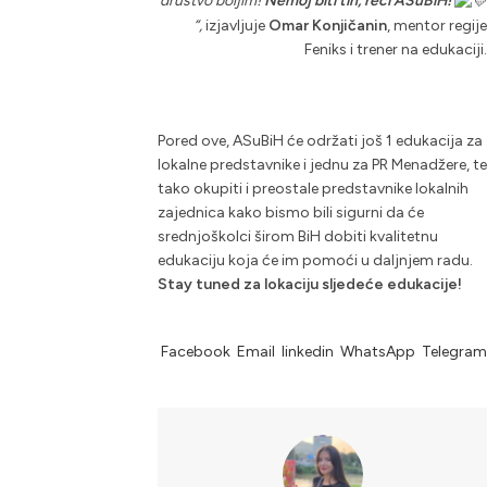
društvo boljim!
Nemoj biti tih, reci ASuBiH!
“,
izjavljuje
Omar Konjičanin
, mentor regije
Feniks i trener na edukaciji.
Pored ove, ASuBiH će održati još 1 edukacija za
lokalne predstavnike i jednu za PR Menadžere, te
tako okupiti i preostale predstavnike lokalnih
zajednica kako bismo bili sigurni da će
srednjoškolci širom BiH dobiti kvalitetnu
edukaciju koja će im pomoći u daljnjem radu.
Stay tuned za lokaciju sljedeće edukacije!
Facebook
Email
linkedin
WhatsApp
Telegram