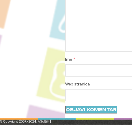
*
Ime
Web stranica
© Copyright 2007.-2024. ASuBiH |