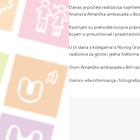
Danas je počela realizacija najintere
finansira Američka ambasada u Bosn
Razmjeni su prehodile iscrpne pri
kojem si prisustvovali i predstavnic
U tri dana s kolegama iz Novog Grad
radionice za goste i jedna folklorna
Osim Američke ambasade u BiH razmj
Uskoro više informacija i fotografij