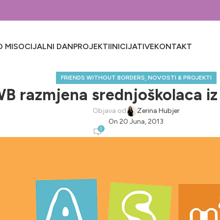
 MI
SOCIJALNI DAN
PROJEKTI
INICIJATIVE
KONTAKT
,
FRIENDS WITHOUT BORDERS
NOVOSTI & PROJEKTI
WB razmjena srednjoškolaca iz
Objava od
Zerina Hubjer
On 20 Juna, 2013
0