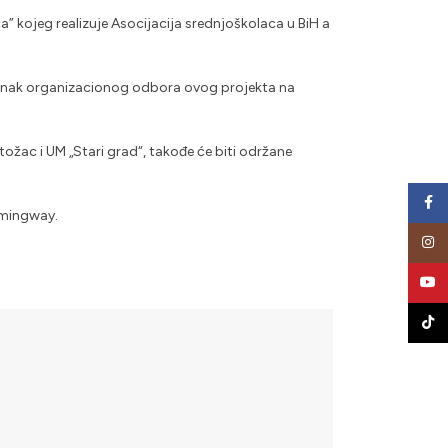
ca” kojeg realizuje Asocijacija srednjoškolaca u BiH a
stanak organizacionog odbora ovog projekta na
tožac i UM „Stari grad“, takođe će biti održane
Face
emingway.
Insta
YouT
TikTo