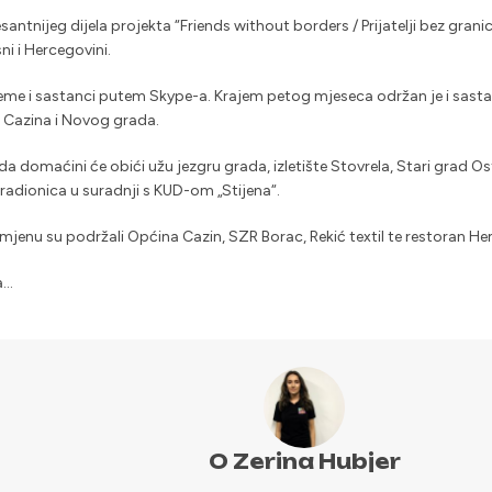
santnijeg dijela projekta “Friends without borders / Prijatelji bez grani
i i Hercegovini.
preme i sastanci putem Skype-a. Krajem petog mjeseca održan je i sa
i Cazina i Novog grada.
a domaćini će obići užu jezgru grada, izletište Stovrela, Stari grad Os
 radionica u suradnji s KUD-om „Stijena“.
enu su podržali Općina Cazin, SZR Borac, Rekić textil te restoran H
a…
O Zerina Hubjer