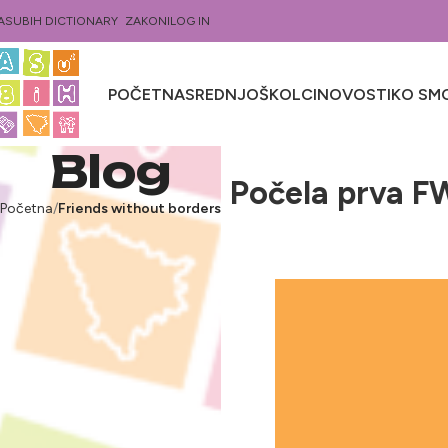
ASUBIH DICTIONARY
ZAKONI
LOG IN
POČETNA
SREDNJOŠKOLCI
NOVOSTI
KO SMO
Blog
Počela prva F
Početna
Friends without borders