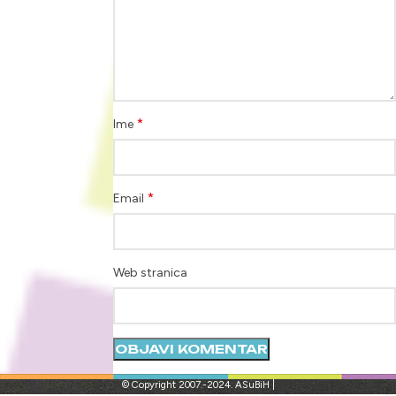
*
Ime
*
Email
Web stranica
© Copyright 2007.-2024. ASuBiH |