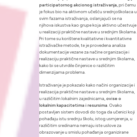
participatornog akcionog istraživanja,
pri čemu
je fokus bio na aktivnom učešću srednjoškolaca u
svim fazama istraživanja, oslanjajući se na
njihova iskustva kao grupe koja aktivno učestvuje
u realizaciji praktične nastave u srednjim školama.
Pri tome su korištene kvalitativne i kvantitativne
istraživačke metode, te je provedena analiza
dokumentacije vezane za načine organizacije i
realizaciju praktične nastave u srednjim školama,
kako bi se utvrdile činjenice o različitim
dimenzijama problema.
Istraživanje je pokazalo kako načini organizacije i
realizacija praktične nastave u srednjim školama,
u različitim lokalnim zajednicama
, ovise o
lokalnim kapacitetima i resursima
. Ovako
postavljen sistem dovodi do toga da učenici koji
pohađaju istu srednju školu, istog usmjerenja, u
različitim sredinama nemaju iste uslove za
obrazovanje u smislu pohađanja organizirane