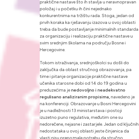
praktične nastave što ih stavlja u neravnopravan
položaj i u početku ih čini nejednako
konkurentnima na tržištu rada. Stoga, jedan od
prvih koraka ka rješavanju izazova u ovoj oblasti
treba da bude postavljanje minimalnih standarda
za organizaciju i realizaciju praktične nastave u
svim srednjim školama na području Bosne i
Hercegovine.
Tokom istraživanja, srednjoškolci su došli do
zaključka da oblast stručnog obrazovanja, pa
time i pitanje organizacije praktične nastave
učenika starosne dobi od 14 do 19 godina u
preduzećima je
nedovoljno i neadekvatno
regulisano analiziranim propisima,
navedeno je
na konferenciji. Obrazovanje u Bosni Hercegovini
je u nadležnosti 13 ministarstava i postoji
izuzetno puno regulativa, međutim one su
nedorečene, nejasne i zastarjele. Jedan od ključnih
nedostataka u ovoj oblasti jeste činjenica da
vlasti nisu prepoznale potrebu da stručno