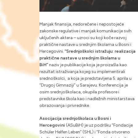
Manjak finansija, nedorečene i nepostojeće
zakonske regulative i manjak komunikacije svih
uključenih aktera – uzroci su koji koče razvoj
praktične nastave u srednjim školama u Bosni i
Hercegovini.
“Srednjoškolci istražuju: realizacija
praktične nastave u srednjim školama u
BiH”
naziv je publikacije koja je proizašla kao
rezultat istraživanja kojeg su implementirali
srednoškolci, a koja je predstavljena 5. aprila u
“Drugoj Gimnaziji” u Sarajevu. Konferencija je
osim srednjoškolaca, okupila profesore i
predstavnike škola kao i nadležnih ministarstava
obrazovanja i privrednike.
Asocijacija srednjoškolaca u Bosni i
Hercegovini
(ASuBiH) je uz podršku “Fondacije
Schüler Helfen Leben” (SHL) i “Fonda otvoreno