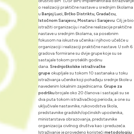
društvo BiH” (OSF BiH) implementirala istraživanje
o realizaciji praktične nastave u srednjim školama
u
Banjoj Luci, Brčko Distriktu, Gradačcu,
Istočnom Sarajevu, Mostaru i Sarajevu
. Cilj je bio
istražiti organizaciju i načine realizacije praktične
nastave u srednjim školama, sa posebnim
fokusom na iskustva učenika i njihovo učešće u
organizaciji i realizaciji praktične nastave. U svih 6
gradova formirane su dvije grupe koje su se
sastajale tokom proteklih godinu
dana.
Srednjoškolske istraživačke
grupe
okupljale su tokom 10 sastanaka u toku
istraživanja učenike koji pohađaju srednje škole u
navedenim lokalnim zajednicama.
Grupe za
podršku
brojale oko 20 članova i sastajali su se
dva puta tokom istraživačkog perioda, a one su
uključivale nastavnike, rukovodstva škola,
predstavnike gradskih/općinskih uposlenika,
ministarstava obrazovanja, predstavnike
organizacija civilnog društva kao i preduzeća.
Istraživanje je provedeno koristeći
metodologiju