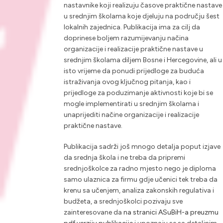
nastavnike koji realizuju časove praktične nastave
u srednjim školama koje djeluju na području šest
lokalnih zajednica. Publikacija ima za cilj da
doprinese boljem razumijevanju načina
organizacije i realizacije praktične nastave u
srednjim školama diljem Bosne i Hercegovine, ali u
isto vrijeme da ponudi prijedloge za buduća
istraživanja ovog ključnog pitanja, kao i
prijedloge za poduzimanje aktivnosti koje bi se
mogle implementirati u srednjim školama i
unaprijediti načine organizacije i realizacije
praktične nastave.
Publikacija sadrži još mnogo detalja poput izjave
da srednja škola i ne treba da pripremi
srednjoškolce za radno mjesto nego je diploma
samo ulaznica za firmu gdje učenici tek treba da
krenu sa učenjem, analiza zakonskih regulativa i
budžeta, a srednjoškolci pozivaju sve
zainteresovane da
na stranici ASuBiH-a preuzmu