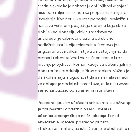
srednje škole koje pohađaju oni i njihovi vršnjaci
nisu opremljene u skladu sa propisima za njeno
izvođenje. Kabineti u kojima pohađaju praktičnu
nastavu većinom posjeduju opremu koju škola
dobije kao donaciju, dok su sredstva za
unapređenje kabineta uložena od strane
nadležnih institucija minimalna. Nedovoljna
angažiranost nadležnih tijela u nastojanjima da
pronađu alternativne izvore finansiranja kroz
pisanje projekata i komunikaciju sa potencijalnim
donatorima produbljuje čitav problem. Važno je
da škole imaju mogućnost da same nalaze način
za dobijanje dodatnih sredstava, a da nisu vezani
samo za budžet od strane ministarstava.
Posredno, putem učešća u anketama, istraživanje
je obuhvatilo i dodatnih
5.049 učenika i
učenica
srednjih škola na 15 lokacija. Pored
anketiranja učenika, posredno putem
struktuiranih intervjua istraživanje je obuhvatilo i