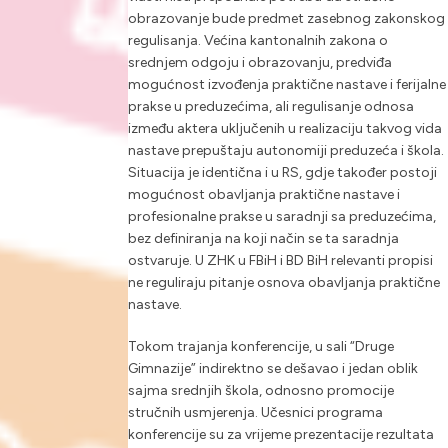
obrazovanje bude predmet zasebnog zakonskog
regulisanja. Većina kantonalnih zakona o
srednjem odgoju i obrazovanju, predviđa
mogućnost izvođenja praktične nastave i ferijalne
prakse u preduzećima, ali regulisanje odnosa
između aktera uključenih u realizaciju takvog vida
nastave prepuštaju autonomiji preduzeća i škola.
Situacija je identična i u RS, gdje također postoji
mogućnost obavljanja praktične nastave i
profesionalne prakse u saradnji sa preduzećima,
bez definiranja na koji način se ta saradnja
ostvaruje. U ZHK u FBiH i BD BiH relevanti propisi
ne reguliraju pitanje osnova obavljanja praktične
nastave.
Tokom trajanja konferencije, u sali “Druge
Gimnazije” indirektno se dešavao i jedan oblik
sajma srednjih škola, odnosno promocije
stručnih usmjerenja. Učesnici programa
konferencije su za vrijeme prezentacije rezultata