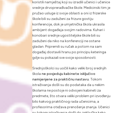
koristili namještaj koji su izradili učenici i učenice
srednje drvoprerađivačke škole. Medicinski tim je
pružao usluge iz svoje oblasti a oni iz frizerske
škole bili su zaduženi za frizure gostiju
konferencije, dok je umjetnička škola ukrasila
ambijent događaja svojim radovima. Kuhari i
konobari srednje ugostiteljske škole bili su
zaduženi da niko na konferenciji ne ostane
gladan. Pripremili su ručak a potom na sam
događaj dostavili hranu po principu keteringa
gdje su pokazali sve svoje sposobnosti.
Srednjoškolci su uočili kako veliki broj srednjih
škola
ne posjeduju kabinete isključivo
namijenjene za praktičnu nastavu
. Tokom
istraživanja došli su do podataka da u nekim
školama ne postoje ni odvojeni kabineti za
predmete, što stvara veliki problem pri izvođenju
bilo kakvog praktičnog rada učenicima, a
profesorima otežava prenošenje znanja. Učenici
su tokom istraživanja došli do zaključka kako