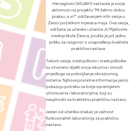
Hercegovini (ASuBiH) nastavila je svoje
aktivnosti na projektu “Mi želimo dobru
praksu, a vi?” održavanjem info sesije u
Zenici početkom mjeseca maja. Ova sesija,
održana za učenike i učenice JU Mješovite
srednje škole Zenica, pružila je još jednu
priliku za razgovor o unapređenju kvalitete
praktične nastave.
Tokom sesije, srednjoškolci i srednjoškolke
su otvoreno dijelili svoja iskustva i iznosili
prijedloge za poboljšanje obrazovnog
sistema. Njihove povratne informacije jasno
pokazuju potrebu za bolje opremljenim
učionicama i laboratorijima, koji su
neophodni za kvalitetnu praktičnu nastavu.
Jedan od učenika istakao je važnost
funkcionalnih laboratorija za praktičnu
nastavu: