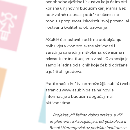
neophodne vještine i iskustva koja će im biti
korisna u njihovim budućim karijerama. Bez
adekvatnih resursa i podrške, učenici ne
mogu u potpunosti iskoristiti svoj potencijal
i ostvariti kvalitetno obrazovanje.
ASuBiH će nastaviti raditi na poboljšanju
ovih uvjeta kroz projektne aktivnosti i
saradnju sa srednjim školama, učenicima i
relevantnim institucijama vlasti. Ova sesija je
samo je jedna od sličnih koje će biti održane
u još 6 bh. gradova.
Pratite naše društvene mreže (@asubih) i web
stranicu www.asubih.ba za najnovije
informacije o budućim događajima i
aktivnostima.
Projekat „Mi želimo dobru praksu, a vi?“
implementira Asocijacija srednjoškolaca u
Bosni i Hercegovini uz podršku Instituta za