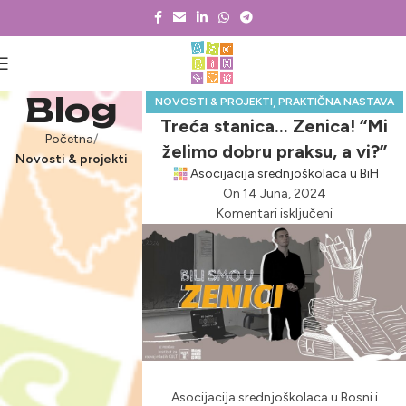
Blog
,
NOVOSTI & PROJEKTI
PRAKTIČNA NASTAVA
Treća stanica… Zenica! “Mi
Početna
želimo dobru praksu, a vi?”
Novosti & projekti
Asocijacija srednjoškolaca u BiH
On 14 Juna, 2024
Komentari isključeni
Asocijacija srednjoškolaca u Bosni i