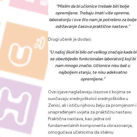
“Mislim da bi učionice trebale biti bolje
opremljene. Trebaju imati više opreme,
laboratoriju i sve što nam je potrebno za bolje
održavanje časova praktične nastave.”
Drugi učenik je dodao:
“U našoj školi bi bilo od velikog značaja kada bi
se obezbijedio funkcionalan laboratorij koji bi
nam mnogo značio. Učionice nisu baš u
najboljem stanju, te nisu adekvatno
opremljene.”
Ove izjave naglašavaju izazove s kojima se
suočavaju srednjoškolcii srednjoškolke u
Zenici, ali i ističu njihovu želju za promjenom i
unapređenjem uvjeta za praktičnu nastavu.
Praktična nastava, kao jedna od
fundamentalnih komponenta obrazovanja,
omogućava učenicima da steknu